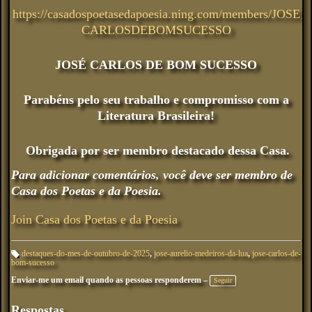
https://casadospoetasedapoesia.ning.com/members/JOSE
CARLOSDEBOMSUCESSO
JOSÉ CARLOS DE BOM SUCESSO
Parabéns pelo seu trabalho e compromisso com a
Literatura Brasileira!
Obrigada por ser membro destacado dessa Casa.
Para adicionar comentários, você deve ser membro de
Casa dos Poetas e da Poesia.
Join Casa dos Poetas e da Poesia
destaques-do-mes-de-outubro-de-2025
,
jose-aurelio-medeiros-da-lua
,
jose-carlos-de-
bom-sucesso
M
ar
Enviar-me um email quando as pessoas responderem –
ca
Seguir
çõ
es
:
Respostas