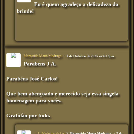
Eu é quem agradeço a delicadeza do
brinde!
Margarida Maria Madruga
1 de Outubro de 2025 as 4:18pm
Parabéns J.A.
Parabéns José Carlos!
Que bem abençoado e merecido seja essa singela
homenagem para vocês.
Gratidão por tudo.
J. A. Medeiros da Luz
> Margarida Maria Madruga
7 de