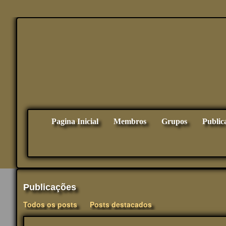
Pagina Inicial
Membros
Grupos
Public
Publicações
Todos os posts
Posts destacados