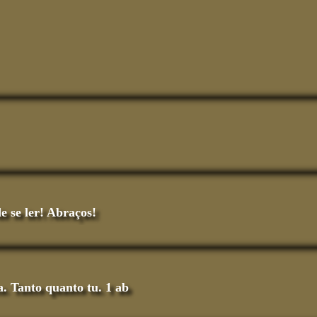
e se ler! Abraços!
a. Tanto quanto tu. 1 ab