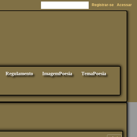
Registrar-se
Acessar
Regulamento
ImagemPoesia
TemaPoesia