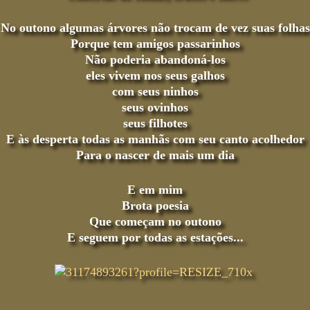
No outono algumas árvores não trocam de vez suas folhas
Porque tem amigos passarinhos
Não poderia abandoná-los
eles vivem nos seus galhos
com seus ninhos
seus ovinhos
seus filhotes
E às desperta todas as manhãs com seu canto acolhedor
Para o nascer de mais um dia
E em mim
Brota poesia
Que começam no outono
E seguem por todas as estações...