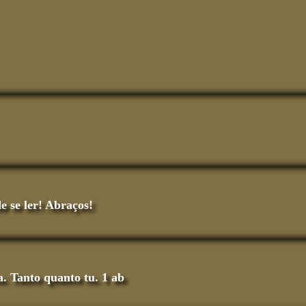
e se ler! Abraços!
a. Tanto quanto tu. 1 ab