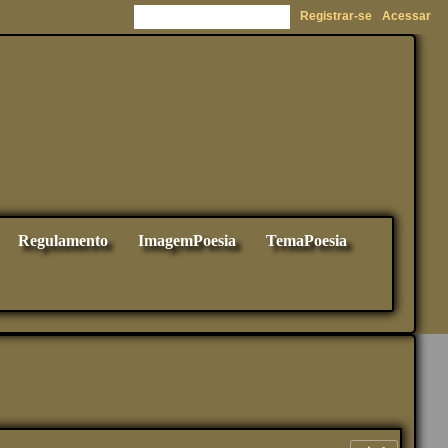
Registrar-se
Acessar
Regulamento
ImagemPoesia
TemaPoesia