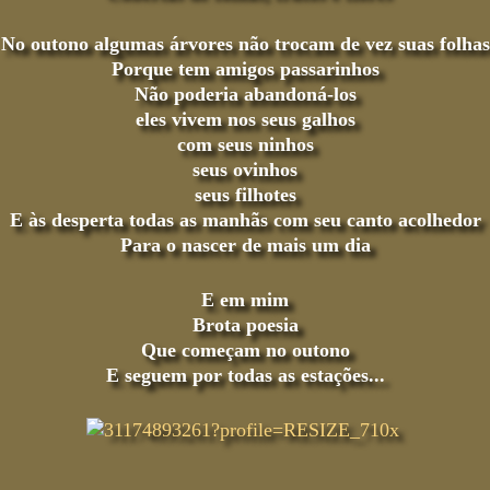
No outono algumas árvores não trocam de vez suas folhas
Porque tem amigos passarinhos
Não poderia abandoná-los
eles vivem nos seus galhos
com seus ninhos
seus ovinhos
seus filhotes
E às desperta todas as manhãs com seu canto acolhedor
Para o nascer de mais um dia
E em mim
Brota poesia
Que começam no outono
E seguem por todas as estações...