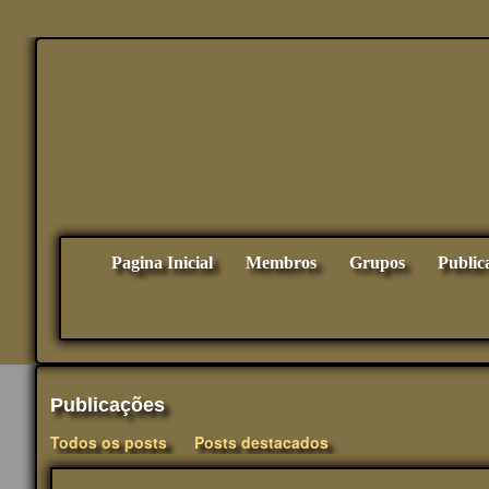
Pagina Inicial
Membros
Grupos
Public
Publicações
Todos os posts
Posts destacados