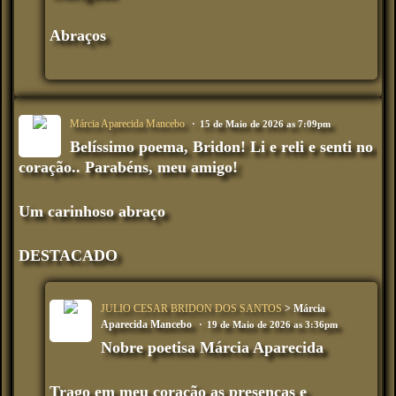
Abraços
Márcia Aparecida Mancebo
15 de Maio de 2026 as 7:09pm
Belíssimo poema, Bridon! Li e reli e senti no
coração.. Parabéns, meu amigo!
Um carinhoso abraço
DESTACADO
JULIO CESAR BRIDON DOS SANTOS
> Márcia
Aparecida Mancebo
19 de Maio de 2026 as 3:36pm
Nobre poetisa Márcia Aparecida
Trago em meu coração as presenças e