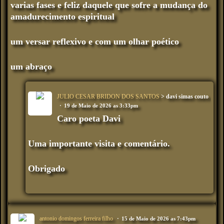
varias fases e feliz daquele que sofre a mudança do
amadurecimento espiritual
um versar reflexivo e com um olhar poético
um abraço
JULIO CESAR BRIDON DOS SANTOS
> davi simas couto
19 de Maio de 2026 as 3:33pm
Caro poeta Davi
Uma importante visita e comentário.
Obrigado
antonio domingos ferreira filho
15 de Maio de 2026 as 7:43pm