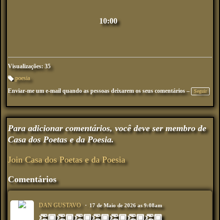
10:00
Visualizações: 35
poesia
M
Enviar-me um e-mail quando as pessoas deixarem os seus comentários –
ar
Seguir
ca
çõ
es
:
Para adicionar comentários, você deve ser membro de
Casa dos Poetas e da Poesia.
Join Casa dos Poetas e da Poesia
Comentários
DAN GUSTAVO
17 de Maio de 2026 as 9:08am
👏🏾👏🏾👏🏾👏🏾👏🏾👏🏾👏🏾