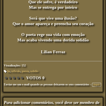
Que ele sofre, é verdadeiro
Mas se entrega por inteiro
Será que vive uma ilusão?
Que o amor apareça e preencha seu coração
O poeta rege sua vida com emoção
Mas acaba vivendo uma dorida solidão
Lilian Ferraz
Visualizações: 152
lia
,
reflexão
,
poesia
,
solidão
M
VOTOS 0
ar
★
★
★
★
★
ca
çõ
Enviar-me um e-mail quando as pessoas deixarem os seus comentários –
Seguir
es
:
Para adicionar comentários, você deve ser membro de