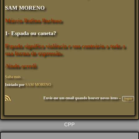
SAM MORENO
Márcio Rufino Barbosa
1- Espada ou caneta?
Espada significa violência e sou contrário a toda a
sua forma de expressão.
Ainda acredi
Saiba mais…
Iniciado por
SAM MORENO
Envie-me um email quando houver novos itens –
Seguir
R
SS
CPP