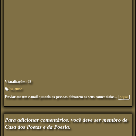
Visualizações: 62
lia
,
amor
M
Enviar-me um e-mail quando as pessoas deixarem os seus comentários –
ar
Seguir
ca
çõ
es
:
Para adicionar comentários, você deve ser membro de
Casa dos Poetas e da Poesia.