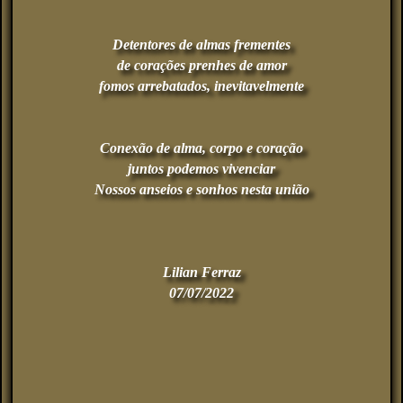
Detentores de almas frementes
de corações prenhes de amor
fomos arrebatados, inevitavelmente
Conexão de alma, corpo e coração
juntos podemos vivenciar
Nossos anseios e sonhos nesta união
Lilian Ferraz
07/07/2022