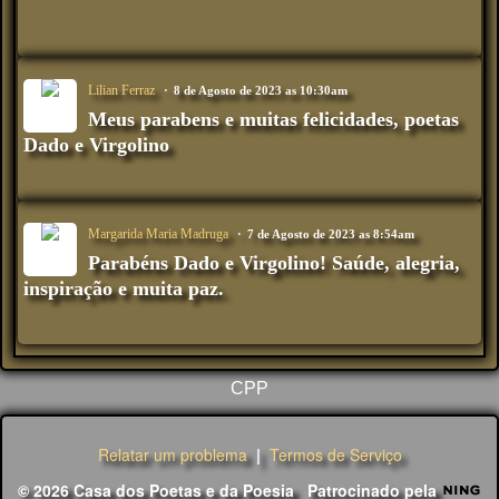
Lilian Ferraz
8 de Agosto de 2023 as 10:30am
Meus parabens e muitas felicidades, poetas
Dado e Virgolino
Margarida Maria Madruga
7 de Agosto de 2023 as 8:54am
Parabéns Dado e Virgolino! Saúde, alegria,
inspiração e muita paz.
CPP
Relatar um problema
|
Termos de Serviço
© 2026 Casa dos Poetas e da Poesia
Patrocinado pela