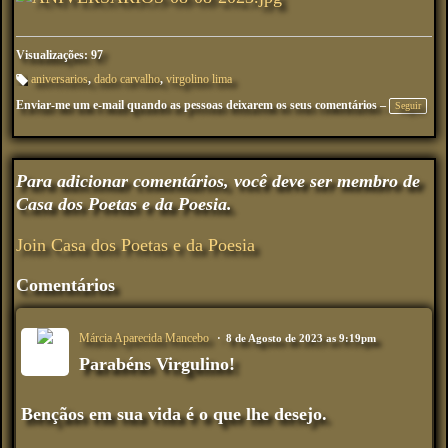
Visualizações: 97
aniversarios
,
dado carvalho
,
virgolino lima
M
Enviar-me um e-mail quando as pessoas deixarem os seus comentários –
ar
Seguir
ca
çõ
es
:
Para adicionar comentários, você deve ser membro de
Casa dos Poetas e da Poesia.
Join Casa dos Poetas e da Poesia
Comentários
Márcia Aparecida Mancebo
8 de Agosto de 2023 as 9:19pm
Parabéns Virgulino!
Bençãos em sua vida é o que lhe desejo.