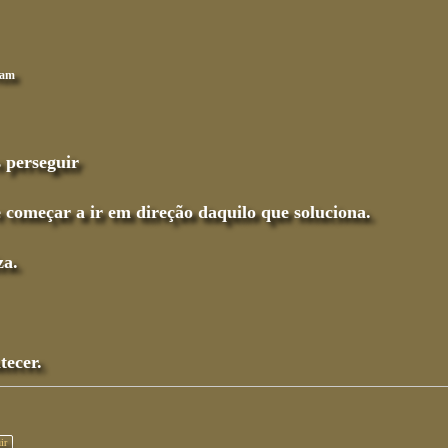
4am
s perseguir
 e começar a ir em direção daquilo que soluciona.
za.
tecer.
ir