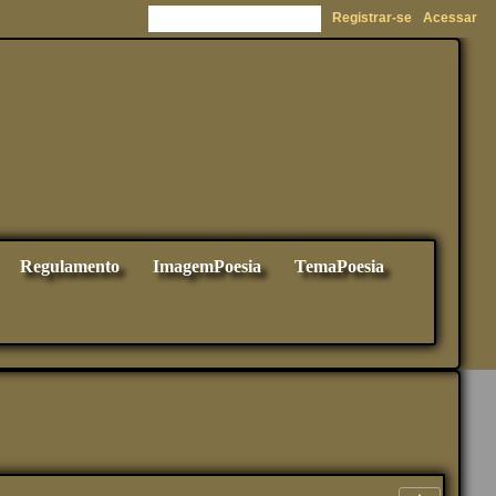
Registrar-se
Acessar
Regulamento
ImagemPoesia
TemaPoesia