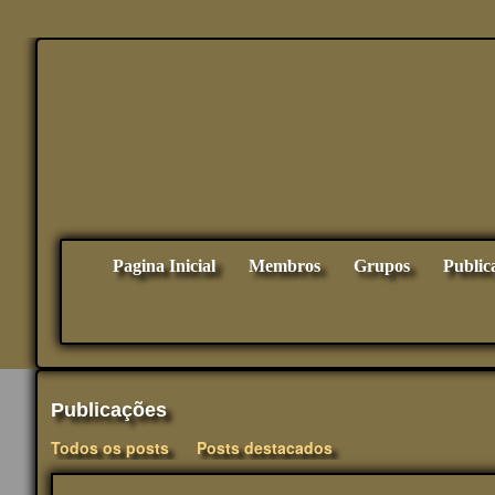
Pagina Inicial
Membros
Grupos
Public
Publicações
Todos os posts
Posts destacados