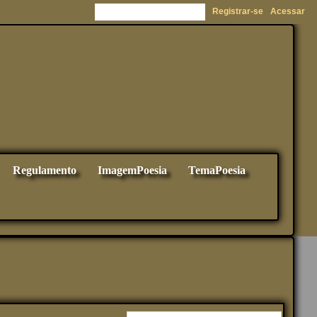
Registrar-se
Acessar
Regulamento
ImagemPoesia
TemaPoesia