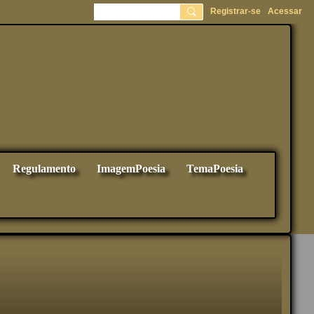
Registrar-se
Acessar
Regulamento
ImagemPoesia
TemaPoesia