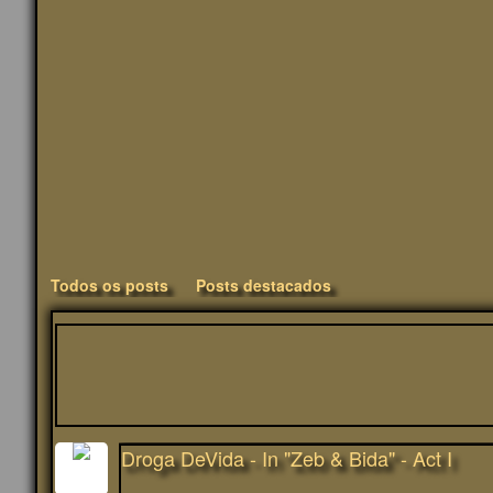
Todos os posts
Posts destacados
Droga DeVida - In "Zeb & Bida" - Act I