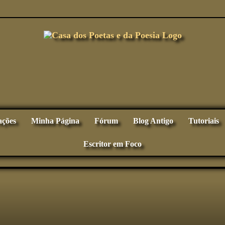
ações
Minha Página
Fórum
Blog Antigo
Tutoriais
Escritor em Foco