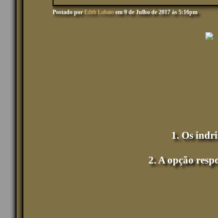
Postado por
Edith Lobato
em 9 de Julho de 2017 às 5:16pm
1. Os indr
2. A opção resp