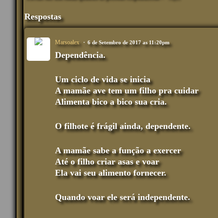
ca
çõ
es
Respostas
:
Marsoalex
6 de Setembro de 2017 as 11:20pm
Dependência.
Um ciclo de vida se inicia
A mamãe ave tem um filho pra cuidar
Alimenta bico a bico sua cria.
O filhote é frágil ainda, dependente.
A mamãe sabe a função a exercer
Até o filho criar asas e voar
Ela vai seu alimento fornecer.
Quando voar ele será independente.