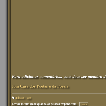
Para adicionar comentários, você deve ser membro d
Join Casa dos Poetas e da Poesia
indrisos - cpp
M
Enviar-me um email quando as pessoas responderem –
ar
Seguir