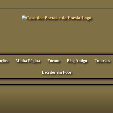
ações
Minha Página
Fórum
Blog Antigo
Tutoriais
Escritor em Foco