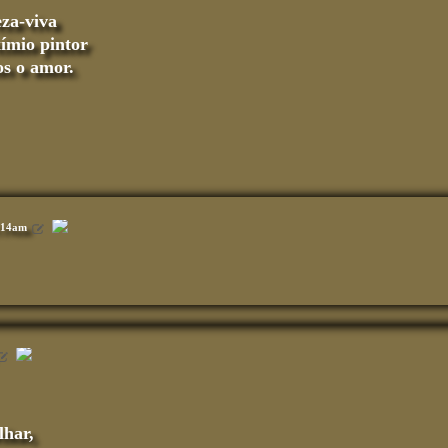
eza-viva
ímio pintor
os o amor.
1:14am
lhar,