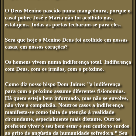
O Deus Menino nascido numa mangedoura, porque o
casal pobre José e Maria não foi acolhido nas,
estalajens. Todas as portas fecharam-se para eles.
Será que hoje o Menino Deus foi acolhido em nossas
casas, em nossos corações?
Os homens vivem numa indiferença total. Indiferença
com Deus, com os irmãos, com o próximo.
Como diz nosso bispo Dom Jaime: ”a indiferença
para com o próximo assume diferentes fisionomias.
Há quem esteja bem informado, mas não se envolve,
não vive a compaixão. Noutros casos a indiferença
manifesta-se como falta de atenção à realidade
circundante, especialmente mais distante. Outros
preferem viver o seu bem estar e seu conforto surdos
ao grito de angústia da humanidade sofredora.” Seu