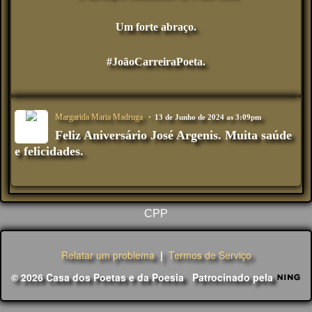
Um forte abraço.
#JoãoCarreiraPoeta.
Margarida Maria Madruga
13 de Junho de 2024 as 3:09pm
Feliz Aniversário José Argenis. Muita saúde
e felicidades.
CPP
Relatar um problema
|
Termos de Serviço
© 2026 Casa dos Poetas e da Poesia
Patrocinado pela