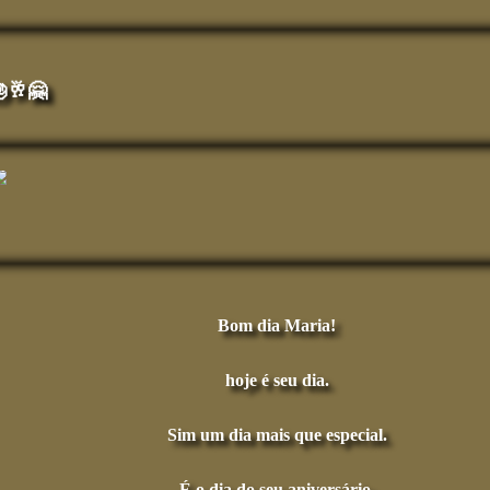
🎂🥂🤗
Bom dia Maria!
hoje é seu dia.
Sim um dia mais que especial.
É o dia do seu aniversário,