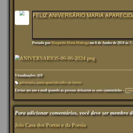
FELIZ ANIVERSÁRIO MARIA APARECID
Postado por
Margarida Maria Madruga
em 6 de Junho de 2024 às 7
Visualizações: 419
aniversario
,
maria-aparecida-telles-de-barros
M
Enviar-me um e-mail quando as pessoas deixarem os seus comentários –
ar
Segu
ca
çõ
es
:
Para adicionar comentários, você deve ser membro d
Join Casa dos Poetas e da Poesia