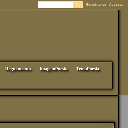
Registrar-se
Acessar
Regulamento
ImagemPoesia
TemaPoesia