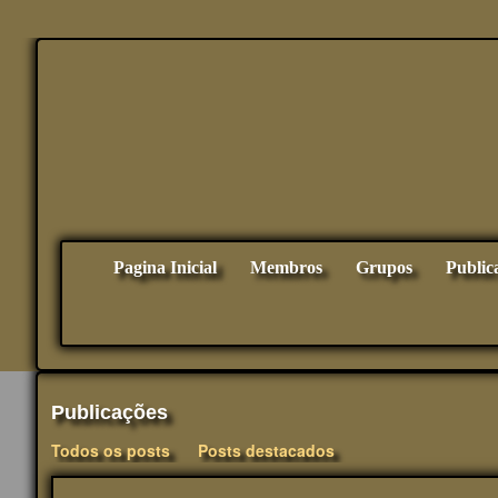
Pagina Inicial
Membros
Grupos
Public
Publicações
Todos os posts
Posts destacados