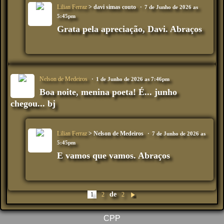
Lilian Ferraz
> davi simas couto
7 de Junho de 2026 as
5:45pm
Grata pela apreciação, Davi. Abraços
Nelson de Medeiros
1 de Junho de 2026 as 7:46pm
Boa noite, menina poeta! É... junho
chegou... bj
Lilian Ferraz
> Nelson de Medeiros
7 de Junho de 2026 as
5:45pm
E vamos que vamos. Abraços
de
1
2
2
Pr
óx
im
CPP
o