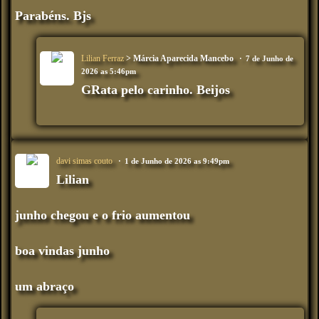
Parabéns. Bjs
Lilian Ferraz
> Márcia Aparecida Mancebo
7 de Junho de
2026 as 5:46pm
GRata pelo carinho. Beijos
davi simas couto
1 de Junho de 2026 as 9:49pm
Lilian
junho chegou e o frio aumentou
boa vindas junho
um abraço