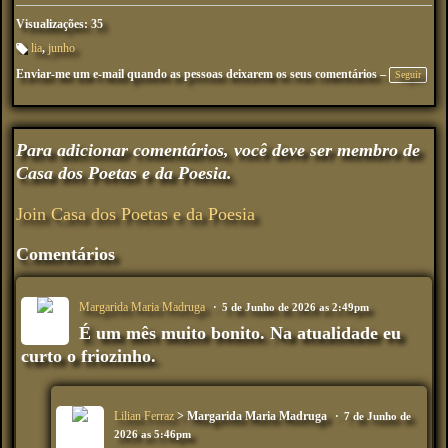
Visualizações: 35
lia
,
junho
M
Enviar-me um e-mail quando as pessoas deixarem os seus comentários –
ar
Seguir
ca
çõ
es
:
Para adicionar comentários, você deve ser membro de
Casa dos Poetas e da Poesia.
Join Casa dos Poetas e da Poesia
Comentários
Margarida Maria Madruga
5 de Junho de 2026 as 2:49pm
É um mês muito bonito. Na atualidade eu
curto o friozinho.
Lilian Ferraz
> Margarida Maria Madruga
7 de Junho de
2026 as 5:46pm