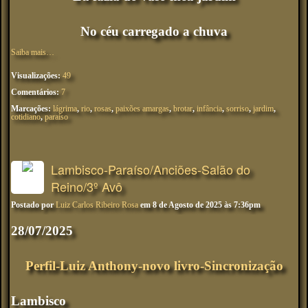
No céu carregado a chuva
Saiba mais…
Visualizações:
49
Comentários:
7
Marcações:
lágrima
,
rio
,
rosas
,
paixões amargas
,
brotar
,
infância
,
sorriso
,
jardim
,
cotidiano
,
paraíso
Lambisco-Paraíso/Anciões-Salão do
Reino/3º Avô
Postado por
Luiz Carlos Ribeiro Rosa
em 8 de Agosto de 2025 às 7:36pm
28/07/2025
Perfil-Luiz Anthony-novo livro-Sincronização
Lambisco