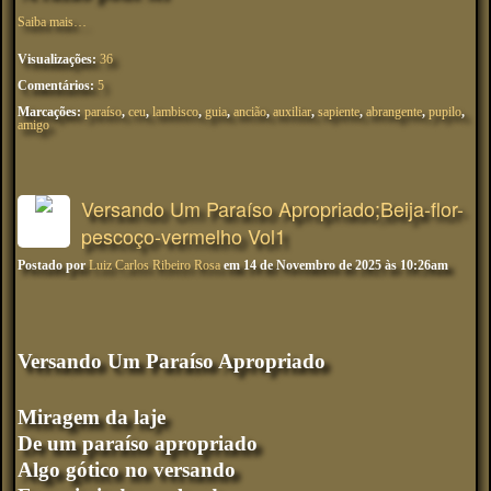
Saiba mais…
Visualizações:
36
Comentários:
5
Marcações:
paraíso
,
ceu
,
lambisco
,
guia
,
ancião
,
auxiliar
,
sapiente
,
abrangente
,
pupilo
,
amigo
Versando Um Paraíso Apropriado;Beija-flor-
pescoço-vermelho Vol1
Postado por
Luiz Carlos Ribeiro Rosa
em 14 de Novembro de 2025 às 10:26am
Versando Um Paraíso Apropriado
Miragem da laje
De um paraíso apropriado
Algo gótico no versando