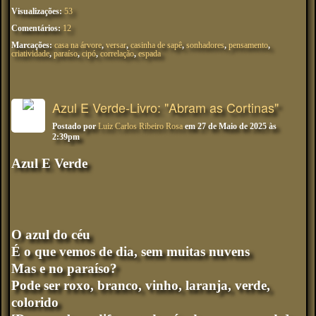
Visualizações:
53
Comentários:
12
Marcações:
casa na árvore
,
versar
,
casinha de sapê
,
sonhadores
,
pensamento
,
criatividade
,
paraíso
,
cipó
,
correlação
,
espada
Azul E Verde-Livro: "Abram as Cortinas"
Postado por
Luiz Carlos Ribeiro Rosa
em 27 de Maio de 2025 às
2:39pm
Azul E Verde
O azul do céu
É o que vemos de dia, sem muitas nuvens
Mas e no paraíso?
Pode ser roxo, branco, vinho, laranja, verde,
colorido