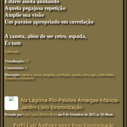
Estarei ainda anulando
Aquela pegajosa repetição
Amplie sua visão
Um paraíso apropriado em correlação
A caneta, além de ser cetro, espada,
És tam
Saiba mais…
Visualizações:
37
Comentários:
4
Marcações:
paraíso
,
versar
,
imaginar
,
correlação
,
espada
,
cetro
,
cipó
,
criatividade
,
flutuando
,
sonhadores
Na Lágrima-Rio-Paixões Amargas-Infância-
Jardim-Livro Sincronização
Postado por
Luiz Carlos Ribeiro Rosa
em 9 de Setembro de 2025 às 10:40am
Perfil-Luiz Anthony-novo livro-Sincronização