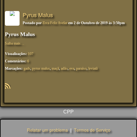
Pyrus Malus
Postado por
Zeca Feliz Avelar
em 2 de Outubro de 2019 às 3:50pm
Pyrus Malus
Saiba mais…
Visualizações:
107
Comentários:
6
Marcações:
gads
,
pyrus malus
,
maçã
,
adão
,
eva
,
paraíso
,
leviatã
R
SS
CPP
Relatar um problema
|
Termos de Serviço