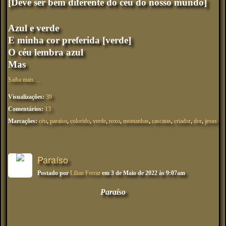
[Deve ser bem diferente do céu do nosso mundo]
Azul e verde
E minha cor preferida [verde]
O céu lembra azul
Mas
Saiba mais…
Visualizações:
39
Comentários:
13
Marcações:
céu
,
paraíso
,
colorido
,
verde
,
roxo
,
montanhas
,
cascatas
,
criador
,
dor
,
jesus
Paraíso
Postado por
Lilian Ferraz
em 3 de Maio de 2022 às 9:07am
Paraíso