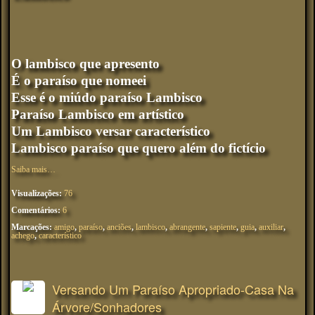
O lambisco que apresento
É o paraíso que nomeei
Esse é o miúdo paraíso Lambisco
Paraíso Lambisco em artístico
Um Lambisco versar característico
Lambisco paraíso que quero além do fictício
Saiba mais…
Visualizações:
76
Comentários:
6
Marcações:
amigo
,
paraíso
,
anciões
,
lambisco
,
abrangente
,
sapiente
,
guia
,
auxiliar
,
achego
,
característico
Versando Um Paraíso Apropriado-Casa Na
Árvore/Sonhadores