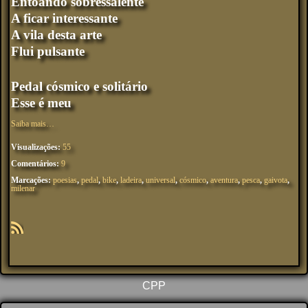
Entoando sobressalente
A ficar interessante
A vila desta arte
Flui pulsante
Pedal cósmico e solitário
Esse é meu
Saiba mais…
Visualizações:
55
Comentários:
9
Marcações:
poesias
,
pedal
,
bike
,
ladeira
,
universal
,
cósmico
,
aventura
,
pesca
,
gaivota
,
milenar
R
SS
CPP