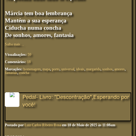
Márcia tem boa lembrança
Mantém a sua esperança
Ciducha numa concha
De sonhos, amores, fantasia
Saiba mais…
Visualizações:
59
Comentários:
18
Marcações:
homenagem
,
mapa
,
porto
,
universal
,
ideais
,
margarida
,
sonhos
,
amores
,
fantasias
,
concha
Pedal- Livro: "Descontração",Esperando por
você!
Postado por
Luiz Carlos Ribeiro Rosa
em 18 de Maio de 2025 às 11:08am