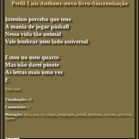
Perfil-Luiz Anthony-novo livro-Sincronização
Intestino percebo que tens
A mania de jogar pinball
Nessa vida tão animal
Vale lembrar meu lado universal
Estou no meu quarto
Mas não darei pinote
As letras mais uma vez
E
Saiba mais…
Visualizações:
49
Comentários:
5
Marcações:
lótus
,
rara
,
rei
,
criação
,
imaginação
,
pinball
,
dimensão
,
cornetas
,
universal
,
quarto