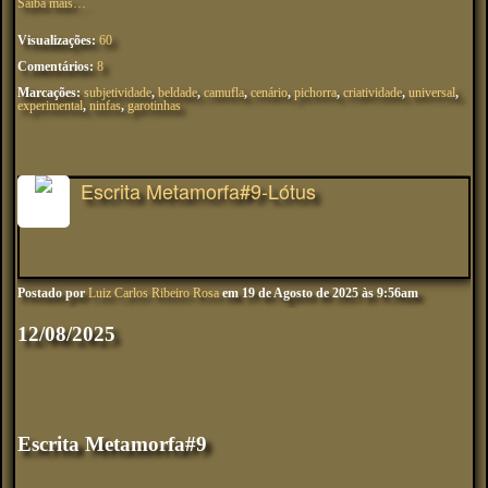
Saiba mais…
Visualizações:
60
Comentários:
8
Marcações:
subjetividade
,
beldade
,
camufla
,
cenário
,
pichorra
,
criatividade
,
universal
,
experimental
,
ninfas
,
garotinhas
Escrita Metamorfa#9-Lótus
Postado por
Luiz Carlos Ribeiro Rosa
em 19 de Agosto de 2025 às 9:56am
12/08/2025
Escrita Metamorfa#9