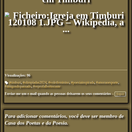
Visualizações: 96
#timburi
,
#olimpíadas2024
,
#voleifeminino
,
#poesiainspirada
,
#amoraoesporte
,
#amigosdopassado
,
#eeprofalbertoconte
M
ar
Enviar-me um e-mail quando as pessoas deixarem os seus comentários –
ca
Seguir
çõ
es
:
Para adicionar comentários, você deve ser membro de
Casa dos Poetas e da Poesia.