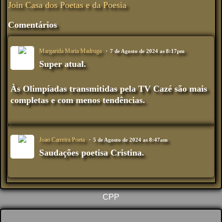
Join Casa dos Poetas e da Poesia
Comentários
Margarida Maria Madruga
7 de Agosto de 2024 as 8:17pm
Super atual.
Às Olimpíadas transmitidas pela TV Cazé são mais
completas e com menos tendências.
Joao Carreira Poeta
5 de Agosto de 2024 as 8:47am
Saudações poetisa Cristina.
CPP