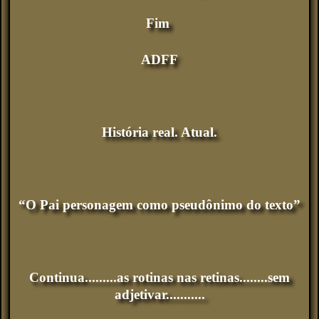
Fim
ADFF
História real. Atual.
“O Pai personagem como pseudônimo do texto”
Continua.........as rotinas nas retinas........sem
adjetivar...........