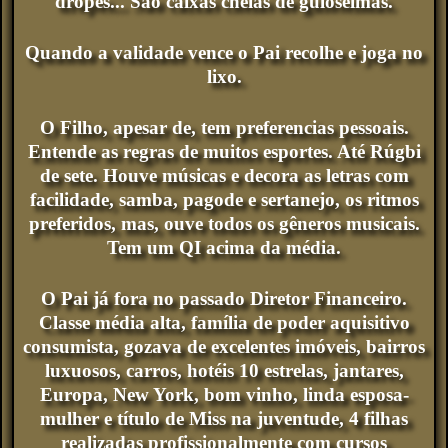
dropes... São caixas cheias de guloseimas.
Quando a validade vence o Pai recolhe e joga no
lixo.
O Filho, apesar de, tem preferencias pessoais.
Entende as regras de muitos esportes. Até Rúgbi
de sete. Houve músicas e decora as letras com
facilidade, samba, pagode e sertanejo, os ritmos
preferidos, mas, ouve todos os gêneros musicais.
Tem um QI acima da média.
O Pai já fora no passado Diretor Financeiro.
Classe média alta, família de poder aquisitivo
consumista, gozava de excelentes imóveis, bairros
luxuosos, carros, hotéis 10 estrelas, jantares,
Europa, New York, bom vinho, linda esposa-
mulher e título de Miss na juventude, 4 filhas
realizadas profissionalmente com cursos