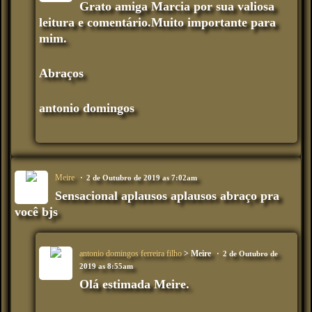
Grato amiga Marcia por sua valiosa
leitura e comentário.Muito importante para
mim.
Abraços
antonio domingos
Meire
2 de Outubro de 2019 as 7:02am
Sensacional aplausos aplausos abraço pra
você bjs
antonio domingos ferreira filho
> Meire
2 de Outubro de
2019 as 8:55am
Olá estimada Meire.