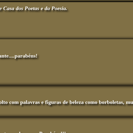
e Casa dos Poetas e da Poesia.
nte....parabéns!
lto com palavras e figuras de beleza como borboletas, m