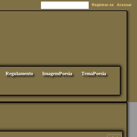
Registrar-se
Acessar
Regulamento
ImagemPoesia
TemaPoesia