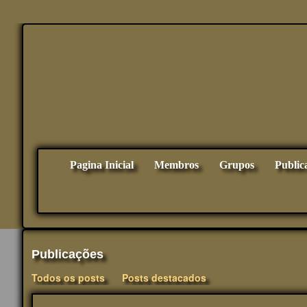
Pagina Inicial
Membros
Grupos
Public
Publicações
Todos os posts
Posts destacados