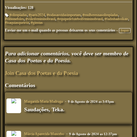
Visualizações: 128
#olimpíadas
,
#paris2024
,
#todasasvidasimportam
,
#mulheresnasolimpíadas
,
#simonebiles
,
#voleifemininobrasil
,
#equipedefutebolfemininobrasil
,
#fadinhadoskate
,
M
#isaquiasqueiroz
,
#ginstas
ar
ca
Enviar-me um e-mail quando as pessoas deixarem os seus comentários –
çõ
Seguir
es
:
Para adicionar comentários, você deve ser membro de
Casa dos Poetas e da Poesia.
Join Casa dos Poetas e da Poesia
Comentários
Margarida Maria Madruga
9 de Agosto de 2024 as 3:03pm
Saudações, Teka.
Márcia Aparecida Mancebo
9 de Agosto de 2024 as 12:37pm