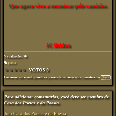
Que agora vivo a encontrar pelo caminho.
JC Bridon
Visualizações: 70
poesia
M
VOTOS 0
ar
★
★
★
★
★
ca
çõ
Enviar-me um e-mail quando as pessoas deixarem os seus comentários –
Seguir
es
:
Para adicionar comentários, você deve ser membro de
Casa dos Poetas e da Poesia.
Join Casa dos Poetas e da Poesia