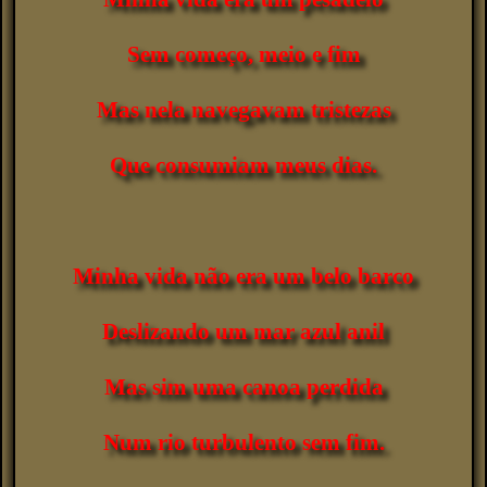
Sem começo, meio e fim
Mas nela navegavam tristezas
Que consumiam meus dias.
Minha vida não era um belo barco
Deslizando um mar azul anil
Mas sim uma canoa perdida
Num rio turbulento sem fim.