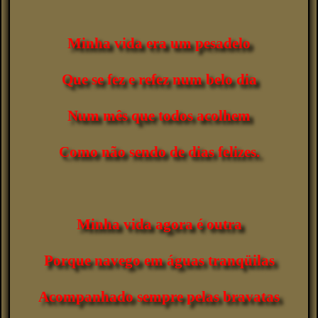
Minha vida era um pesadelo
Que se fez e refez num belo dia
Num mês que todos acolhem
Como não sendo de dias felizes.
Minha vida agora é outra
Porque navego em águas tranqüilas
Acompanhado sempre pelas bravatas