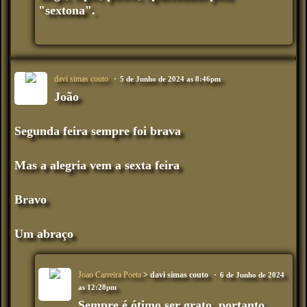
"sextona".
davi simas couto
5 de Junho de 2024 as 8:46pm
João
Segunda feira sempre foi brava
Mas a alegria vem a sexta feira
Bravo
Um abraço
Joao Carreira Poeta
> davi simas couto
6 de Junho de 2024
as 12:28pm
Sempre é ótimo ser grato, portanto,