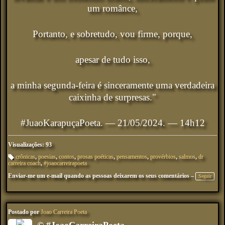
um românce,
Portanto, e sobretudo, vou firme, porque,
apesar de tudo isso,
a minha segunda-feira é sinceramente uma verdadeira
caixinha de surpresas."
#JuaoKarapuçaPoeta. — 21/05/2024. — 14h12
Visualizações: 93
crônicas
,
poesias
,
contos
,
prosas poéticas
,
pensamentos
,
provérbios
,
salmos
,
dr
carreira coach
,
#joaocarreirapoeta
M
ar
Enviar-me um e-mail quando as pessoas deixarem os seus comentários –
ca
Seguir
çõ
es
:
Postado por
Joao Carreira Poeta