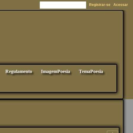
Registrar-se
Acessar
Regulamento
ImagemPoesia
TemaPoesia