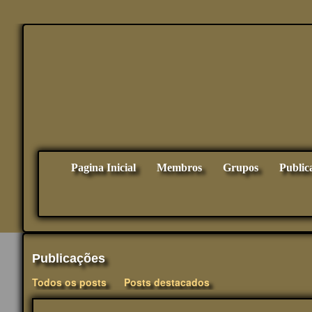
Pagina Inicial
Membros
Grupos
Public
Publicações
Todos os posts
Posts destacados