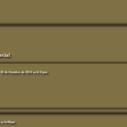
rcia!
18 de Outubro de 2024 as 6:32pm
 as 4:46pm