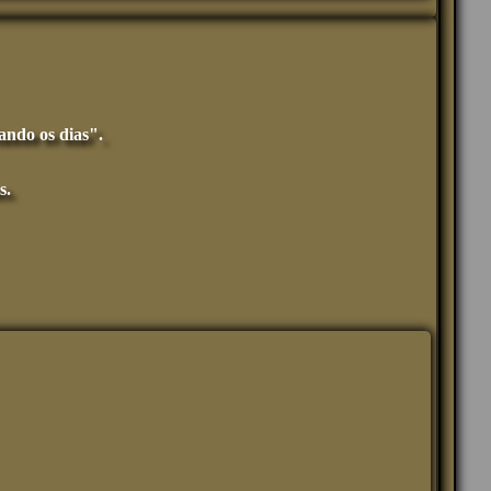
ando os dias".
s.