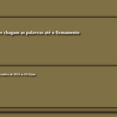
eve chagam as palavras até o firmamento
vembro de 2024 as 10:42pm