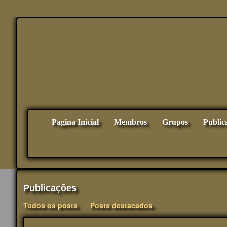
Pagina Inicial
Membros
Grupos
Public
Publicações
Todos os posts
Posts destacados