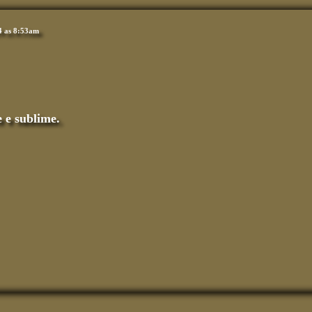
4 as 8:53am
e e sublime.