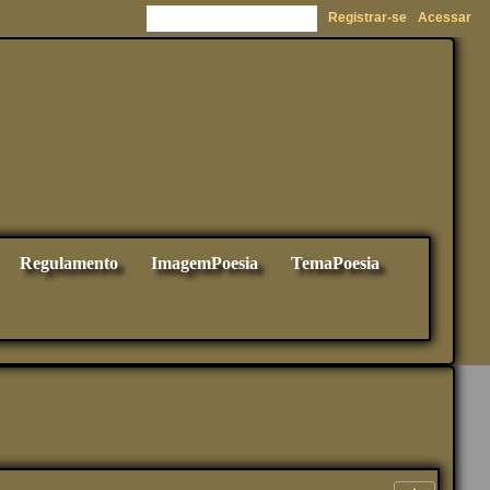
Registrar-se
Acessar
Regulamento
ImagemPoesia
TemaPoesia