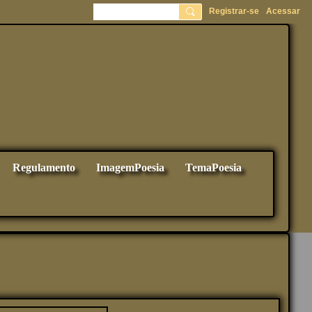
Registrar-se
Acessar
Regulamento
ImagemPoesia
TemaPoesia