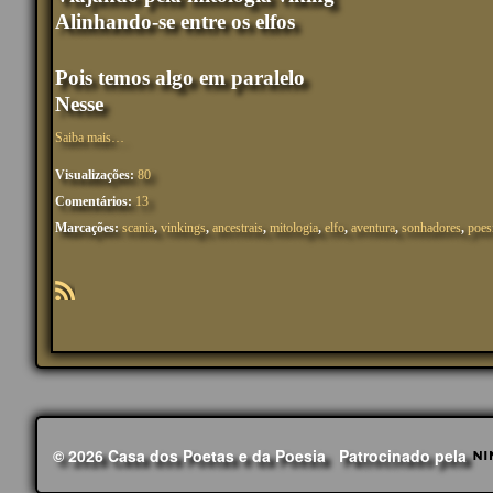
Alinhando-se entre os elfos
Pois temos algo em paralelo
Nesse
Saiba mais…
Visualizações:
80
Comentários:
13
Marcações:
scania
,
vinkings
,
ancestrais
,
mitologia
,
elfo
,
aventura
,
sonhadores
,
poes
R
SS
© 2026 Casa dos Poetas e da Poesia
Patrocinado pela