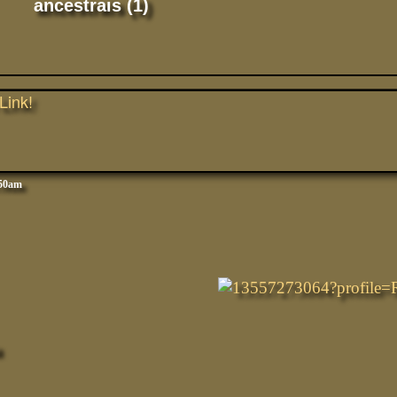
ancestrais (1)
Link!
:50am