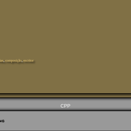
ias
,
composição
,
escritor
CPP