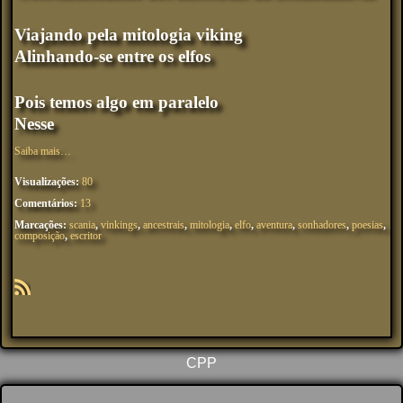
Viajando pela mitologia viking
Alinhando-se entre os elfos
Pois temos algo em paralelo
Nesse
Saiba mais…
Visualizações:
80
Comentários:
13
Marcações:
scania
,
vinkings
,
ancestrais
,
mitologia
,
elfo
,
aventura
,
sonhadores
,
poesias
,
composição
,
escritor
R
SS
CPP