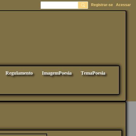
Registrar-se
Acessar
Regulamento
ImagemPoesia
TemaPoesia