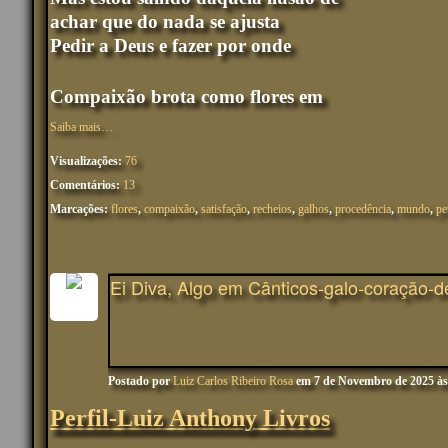
achar que do nada se ajusta
Pedir a Deus e fazer por onde
Compaixão brota como flores em
Saiba mais…
Visualizações:
76
Comentários:
13
Marcações:
flores
,
compaixão
,
satisfação
,
recheios
,
galhos
,
procedência
,
mundo
,
pe
Ei Diva, Algo em Cânticos-galo-coração-d
Postado por
Luiz Carlos Ribeiro Rosa
em 7 de Novembro de 2025 à
Perfil-Luiz Anthony Livros