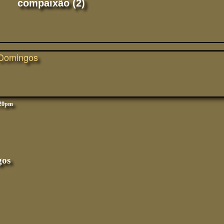
compaixão (2)
 Domingos
:20pm
gos