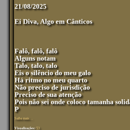
21/08/2025
Ei Diva, Algo em Cânticos
Falô, falô,
falô
Alguns notam
Talo, talo, talo
Eis o silêncio do meu galo
Há ritmo no meu quarto
Não preciso de jurisdição
Preciso de sua atenção
Pois não sei onde coloco tamanha soli
P
Saiba mais…
Visualizações:
53