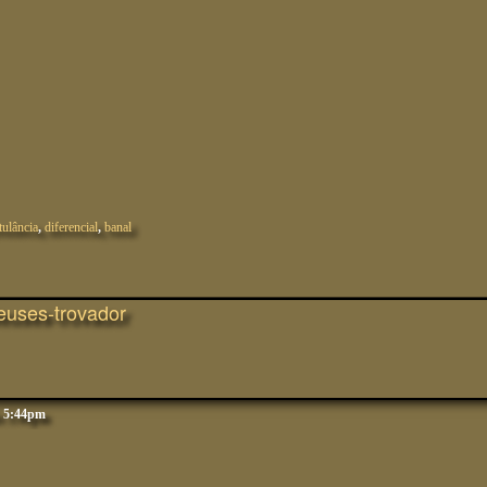
tulância
,
diferencial
,
banal
euses-trovador
s 5:44pm