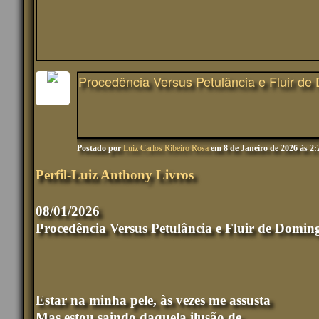
Procedência Versus Petulância e Fluir de
Postado por
Luiz Carlos Ribeiro Rosa
em 8 de Janeiro de 2026 às 2
Perfil-Luiz Anthony Livros
08/01/2026
Procedência Versus Petulância e Fluir de Domin
Estar na minha pele, às vezes me assusta
Mas estou saindo daquela ilusão de