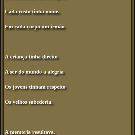
Cada rosto tinha nome.
Em cada corpo um irmão
A criança tinha direito
A ser do mundo a alegria
Os jovens tinham respeito
Os velhos sabedoria.
A memoria resultava.