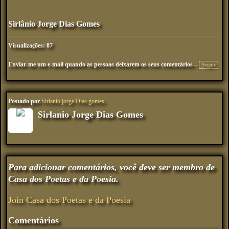
Sirlânio Jorge Dias Gomes
Visualizações: 87
Enviar-me um e-mail quando as pessoas deixarem os seus comentários –
Seguir
Postado por
Sirlanio jorge Dias gomes
Sirlanio Jorge Dias Gomes
Para adicionar comentários, você deve ser membro de
Casa dos Poetas e da Poesia.
Join Casa dos Poetas e da Poesia
Comentários