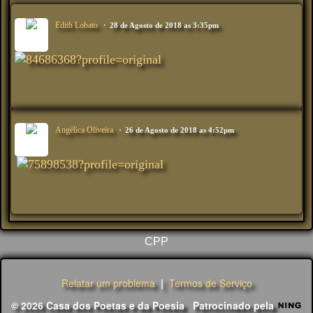
Edith Lobato
28 de Agosto de 2018 as 3:35pm
Angélica Oliveira
26 de Agosto de 2018 as 4:52pm
CPP
Relatar um problema
|
Termos de Serviço
© 2026 Casa dos Poetas e da Poesia
Patrocinado pela