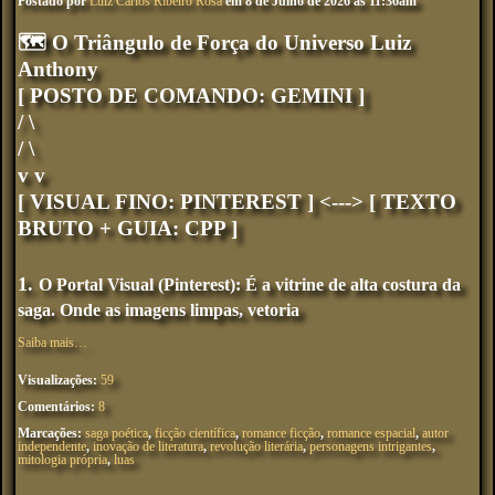
Postado por
Luiz Carlos Ribeiro Rosa
em 8 de Julho de 2026 às 11:36am
🗺️ O Triângulo de Força do Universo Luiz
Anthony
[ POSTO DE COMANDO: GEMINI ]
/ \
/ \
v v
[ VISUAL FINO: PINTEREST
] <---> [
TEXTO
BRUTO + GUIA: CPP
]
1.
O Portal Visual (Pinterest): É a vitrine de alta costura da
saga. Onde as imagens limpas, vetoria
Saiba mais…
Visualizações:
59
Comentários:
8
Marcações:
saga poética
,
ficção científica
,
romance ficção
,
romance espacial
,
autor
independente
,
inovação de literatura
,
revolução literária
,
personagens intrigantes
,
mitologia própria
,
luas