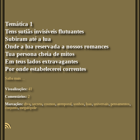
Temática 1
Tens sutiãs invisíveis flutuantes
Subiram até a lua
Onde a lua reservada a nossos romances
Tua persona cheia de mitos
Em teus lados extravagantes
Por onde estabelecerei correntes
Saiba mais…
Visualizações:
41
Comentários:
2
Marcações:
diva
,
secreta
,
cosmos
,
atemporal
,
sonhos
,
luas
,
universais
,
pensamentos
,
conjunto
,
megalópole
R
SS