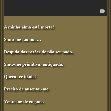
A minha alma está morta!
Sinto-me tão nua…
Despida das razões de não ser nada.
Sinto-me primitiva, antiquada.
Quero ter idade!
Preciso de ausentar-me
Vestir-me de engano.