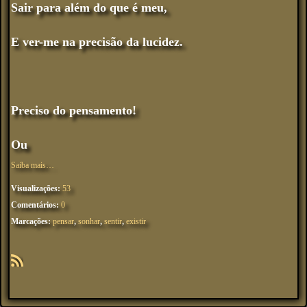
Sair para além do que é meu,
E ver-me na precisão da lucidez.
Preciso do pensamento!
Ou
Saiba mais…
Visualizações:
53
Comentários:
0
Marcações:
pensar
,
sonhar
,
sentir
,
existir
R
SS