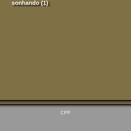
sonhando (1)
CPP