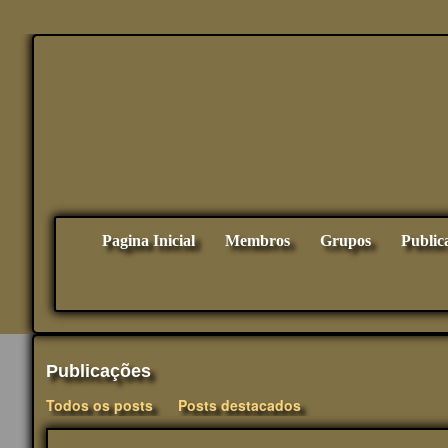
Pagina Inicial
Membros
Grupos
Public
Publicações
Todos os posts
Posts destacados