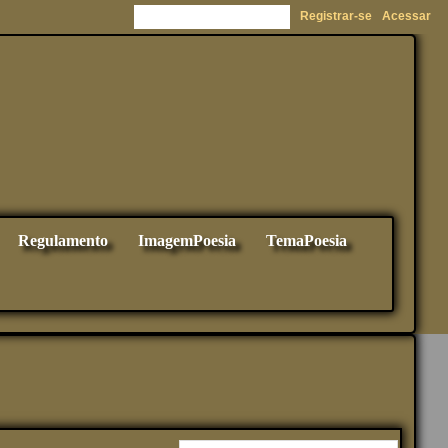
Registrar-se
Acessar
Regulamento
ImagemPoesia
TemaPoesia