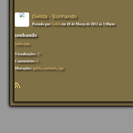
Geilda - Sonhando
Postado por
Geilda
em 18 de Março de 2022 às 1:06pm
sonhando
Saiba mais…
Visualizações:
37
Comentários:
0
Marcações:
geilda
,
sonhando
,
cpp
R
SS