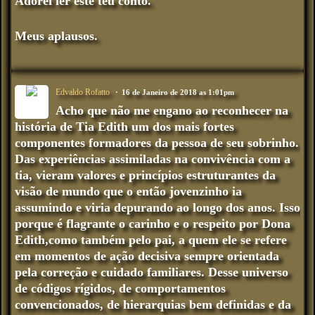
Adorei ler este teu conto.
Meus aplausos.
Edvaldo Rofatto
16 de Janeiro de 2018 as 1:01pm
Acho que não me engano ao reconhecer na
história de Tia Edith um dos mais fortes
componentes formadores da pessoa de seu sobrinho.
Das experiências assimiladas na convivência com a
tia, vieram valores e princípios estruturantes da
visão de mundo que o então jovenzinho ia
assumindo e viria depurando ao longo dos anos. Isso
porque é flagrante o carinho e o respeito por Dona
Edith,como também pelo pai, a quem ele se refere
em momentos de ação decisiva sempre orientada
pela correção e cuidado familiares. Desse universo
de códigos rígidos, de comportamentos
convencionados, de hierarquias bem definidas e da