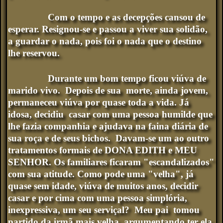
Com o tempo e as decepções cansou de
esperar. Resignou-se e passou a viver sua solidão,
a guardar o nada, pois foi o nada que o destino
lhe reservou.
Durante um bom tempo ficou viúva de
marido vivo. Depois de sua morte, ainda jovem,
permaneceu viúva por quase toda a vida. Já
idosa, decidiu casar com uma pessoa humilde que
lhe fazia companhia e ajudava na faina diária de
sua roça e de seus bichos. Davam-se um ao outro
tratamentos formais de DONA EDITH e MEU
SENHOR. Os familiares ficaram "escandalizados"
com sua atitude. Como pode uma "velha", já
quase sem idade, viúva de muitos anos, decidir
casar e por cima com uma pessoa simplória,
inexpressiva, um seu serviçal? Meu pai tomou
partido da irmã mais velha, argumentando ter ela