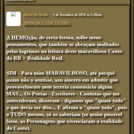
Zeca Feliz Avelar
1 de Setembro de 2018 as 5:48pm
FRANCISCO JOSÉ TÁVORA
A HEMOção,
de certa forma, tolhe meus
pensamentos, que também se abraçam molhados
pelas lagrimas na leitura deste maravilhoso Conto
da RR = Realidade Real.
SIM - Para mim MARAVILHOSO
, até porquê
assim não o sentisse, sou sincero em admitir que
provavelmente nem teceria comentário algum.
MAS... Os Poetas - Escritores - Contistas que me
antecederam, disseram - digamos que "quase tudo"
o que devia ser dito... E afirmo o "quase tudo", pois
o TUDO mesmo, só os saberiam (se assim possível
fosse, os Personagens que vivenciaram a realidade
do Conto).