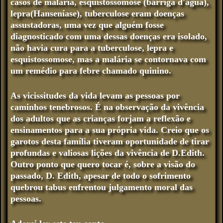
casos de malária, esquistossomose (barriga d'água),
lepra(Hanseníase), tuberculose eram doenças
assustadoras, uma vez que alguém fosse
diagnosticado com uma dessas doenças era isolado,
não havia cura para a tuberculose, lepra e
esquistossomose, mas a malária se contornava com
um remédio para febre chamado quinino.
As vicissitudes da vida levam as pessoas por
caminhos tenebrosos. É na observação da vivência
dos adultos que as crianças forjam a reflexão e
ensinamentos para a sua própria vida. Creio que os
garotos desta família tiveram oportunidade de tirar
profundas e valiosas lições da vivência de D.Edith.
Outro ponto que quero tocar é, sobre a visão do
passado, D. Edith, apesar de todo o sofrimento
quebrou tabus enfrentou julgamento moral das
pessoas.