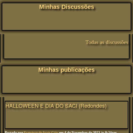
Minhas Discussões
Todas as discussões
Minhas publicações
HALLOWEEN E DIA DO SACI (Redondes)
Postado por
Francisco de Assis Góis
em 4 de Novembro de 2023 às 9:24pm