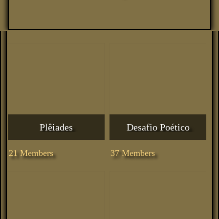
Plêiades
Desafio Poético
21 Members
37 Members