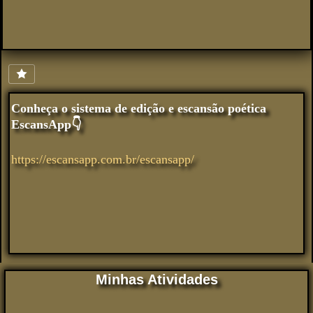
Conheça o sistema de edição e escansão poética
EscansApp👇
https://escansapp.com.br/escansapp/
Minhas Atividades