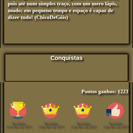
pois até num simples traço, com um mero lápis,
mudo; em pequeno tempo e espaço é capaz de
dizer tudo! (ChicoDeGóis)
Conquistas
Pontos ganhos: 1223
Recebido:
Recebido:
Recebido:
Recebido:
4 de Nov de 2023
4 de Nov de 2023
4 de Nov de 2023
4 de Nov de 2023