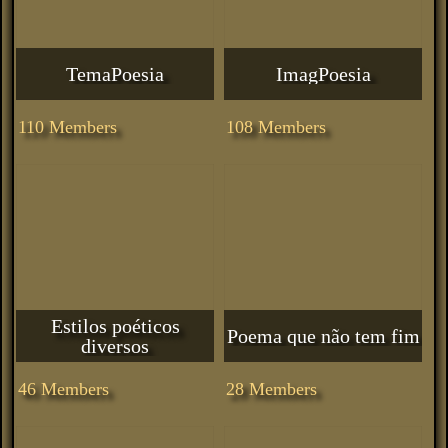
TemaPoesia
ImagPoesia
110 Members
108 Members
Estilos poéticos
Poema que não tem fim
diversos
46 Members
28 Members