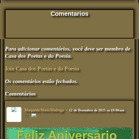
Comentarios
Para adicionar comentários, você deve ser membro de
Casa dos Poetas e da Poesia.
Join Casa dos Poetas e da Poesia
Os comentários estão fechados.
Comentários
Margarida Maria Madruga
12 de Dezembro de 2025 as 10:06am