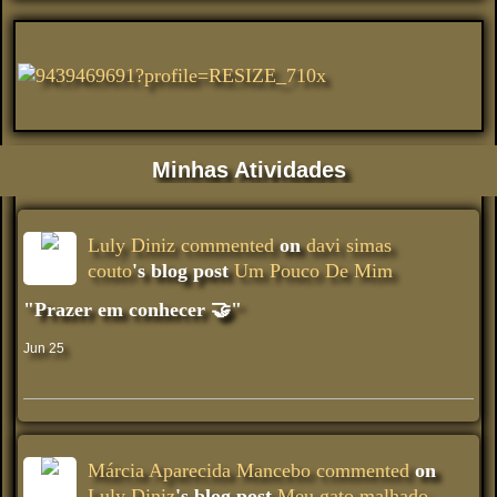
Minhas Atividades
Luly Diniz
commented
on
davi simas
couto
's blog post
Um Pouco De Mim
"Prazer em conhecer 🤝"
Jun 25
Márcia Aparecida Mancebo
commented
on
Luly Diniz
's blog post
Meu gato malhado