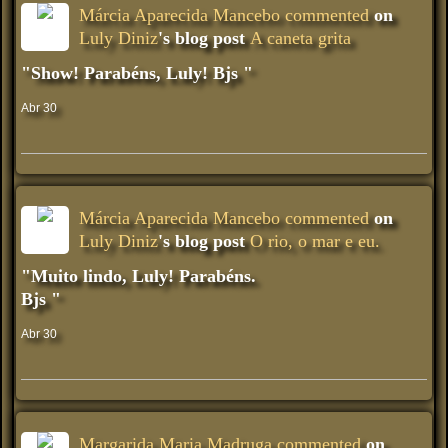
Márcia Aparecida Mancebo
commented
on
Luly Diniz
's blog post
A caneta grita
"Show! Parabéns, Luly! Bjs "
Abr 30
Márcia Aparecida Mancebo
commented
on
Luly Diniz
's blog post
O rio, o mar e eu.
"Muito lindo, Luly! Parabéns.
Bjs "
Abr 30
Margarida Maria Madruga
commented
on