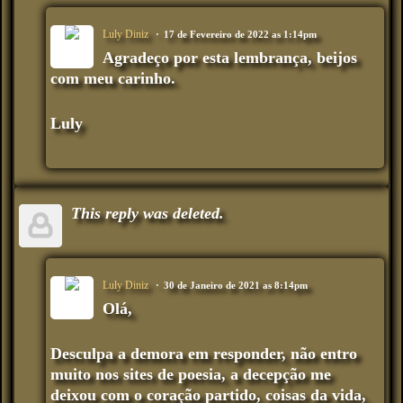
Luly Diniz
17 de Fevereiro de 2022 as 1:14pm
Agradeço por esta lembrança, beijos
com meu carinho.
Luly
This reply was deleted.
Luly Diniz
30 de Janeiro de 2021 as 8:14pm
Olá,
Desculpa a demora em responder, não entro
muito nos sites de poesia, a decepção me
deixou com o coração partido, coisas da vida,