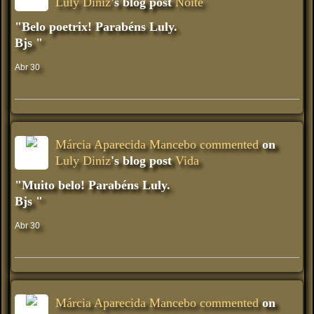
Luly Diniz
's blog post
Noite
"Belo poetrix! Parabéns Luly.
Bjs "
Abr 30
Márcia Aparecida Mancebo
commented
on
Luly Diniz
's blog post
Vida
"Muito belo! Parabéns Luly.
Bjs "
Abr 30
Márcia Aparecida Mancebo
commented
on