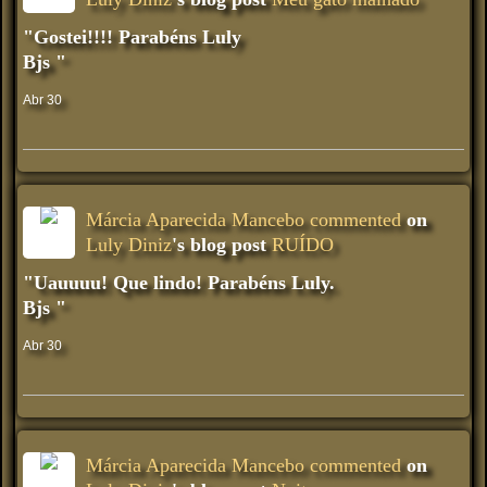
"Gostei!!!! Parabéns Luly
Bjs "
Abr 30
Márcia Aparecida Mancebo
commented
on
Luly Diniz
's blog post
RUÍDO
"Uauuuu! Que lindo! Parabéns Luly.
Bjs "
Abr 30
Márcia Aparecida Mancebo
commented
on