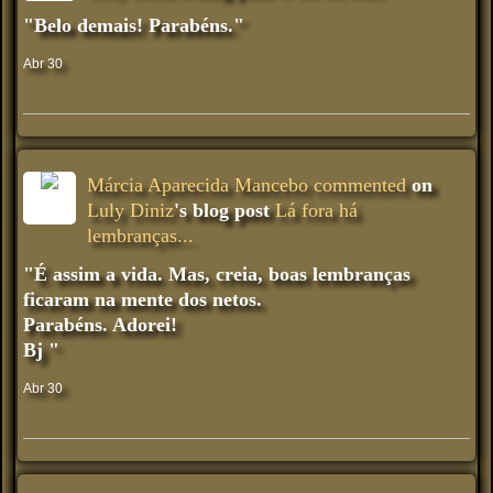
"Belo demais! Parabéns."
Abr 30
Márcia Aparecida Mancebo
commented
on
Luly Diniz
's blog post
Lá fora há
lembranças...
"É assim a vida. Mas, creia, boas lembranças
ficaram na mente dos netos.
Parabéns. Adorei!
Bj "
Abr 30