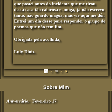
que postei antes do incidente que me tirou
desta casa tão calorosa e amiga, já não escrevo
tanto, não guardo mágoa, mas vir aqui me dói.
Entrei um dia desse para responder o grupo de
poemas que não tem fim.
Obrigada pela acolhida,
Luly Diniz.
de
1
2
2
Pr
óx
im
o
Sobre Mim
Aniversário:
Fevereiro 17