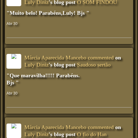
Luly Diniz
's blog post
O SOM FINDOU
"Muito belo! Parabéns,Luly! Bjs "
Abr 30
Márcia Aparecida Mancebo
commented
on
Luly Diniz
's blog post
Saudoso sertão
"Que maravilha!!!!! Parabéns.
Bjs "
Abr 30
Márcia Aparecida Mancebo
commented
on
Luly Diniz
's blog post
O fio do Han