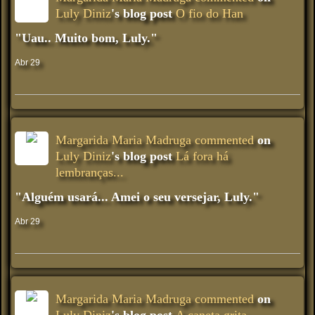
Luly Diniz
's blog post
O fio do Han
"Uau.. Muito bom, Luly."
Abr 29
Margarida Maria Madruga
commented
on
Luly Diniz
's blog post
Lá fora há
lembranças...
"Alguém usará... Amei o seu versejar, Luly."
Abr 29
Margarida Maria Madruga
commented
on
Luly Diniz
's blog post
A caneta grita