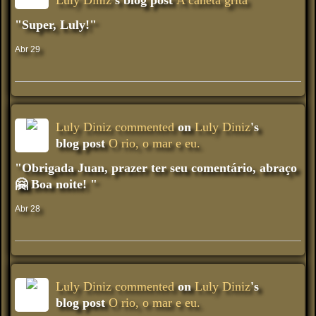
"Super, Luly!"
Abr 29
Luly Diniz
commented
on
Luly Diniz
's
blog post
O rio, o mar e eu.
"Obrigada Juan, prazer ter seu comentário, abraço
🤗 Boa noite! "
Abr 28
Luly Diniz
commented
on
Luly Diniz
's
blog post
O rio, o mar e eu.