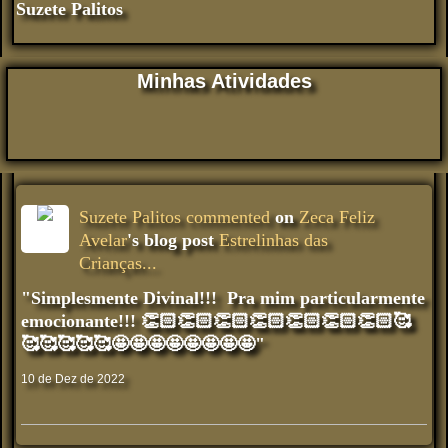
Suzete Palitos
Minhas Atividades
Suzete Palitos
commented
on
Zeca Feliz
Avelar
's blog post
Estrelinhas das
Crianças...
"Simplesmente Divinal!!! Pra mim particularmente
emocionante!!! 👏🏻👏🏻👏🏻👏🏻👏🏻👏🏻👏🏻🥰
🥰🥰🥰🥰🥰🤩🤩🤩🤩🤩🤩🤩🤩"
10 de Dez de 2022