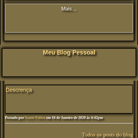
Mais…
Meu Blog Pessoal
Descrença
Postado por
Suzete Palitos
em 16 de Janeiro de 2020 às 4:42pm
Todos os posts do blog