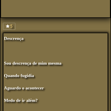
5
Descrença
Sou descrença de mim mesma
Quando fugidia
Aguardo o acontecer
Medo de ir além?