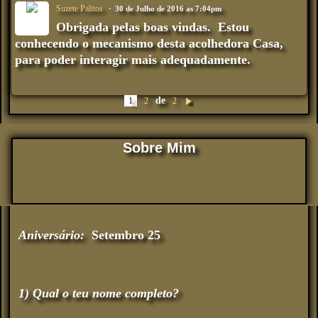
Suzete Palitos
30 de Julho de 2016 as 7:04pm
Obrigada pelas boas vindas. Estou
conhecendo o mecanismo desta acolhedora Casa,
para poder interagir mais adequadamente.
de
1
2
2
Pr
óx
im
o
Sobre Mim
Aniversário:
Setembro 25
1) Qual o teu nome completo?