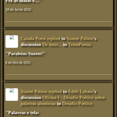
Fez as malas e…"
18 de Jul de 2022
Casada Poesi
replied
to
Suzete Palitos
's
discussion
De mim...
in
TemaPoesia
"Parabéns Suzete!"
6 de Dez de 2021
Suzete Palitos
replied
to
Edith Lobato
's
discussion
Oficina I - Desafio Poético sobre
palavras aleatórias
in
Desafio Poético
"Palavras e tela: